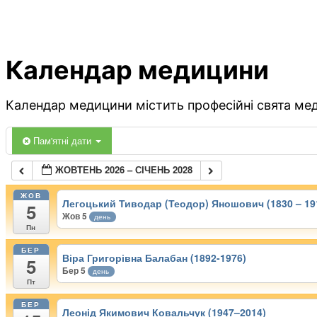
Календар медицини
Календар медицини містить професійні свята меди
Пам'ятні дати
ЖОВТЕНЬ 2026 – СІЧЕНЬ 2028
ЖОВ
Легоцький Тиводар (Теодор) Яношович (1830 – 19
5
Жов 5
день
Пн
БЕР
Віра Григорівна Балабан (1892-1976)
5
Бер 5
день
Пт
БЕР
Леонід Якимович Ковальчук (1947–2014)