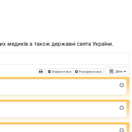
их медиків а також державні свята України.
День
Згорнути все
Розгорнути все