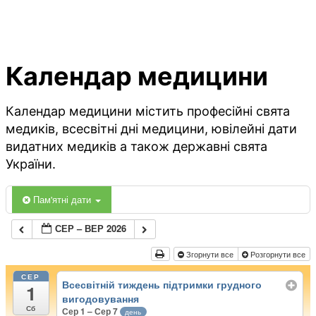
Календар медицини
Календар медицини містить професійні свята
медиків, всесвітні дні медицини, ювілейні дати
видатних медиків а також державні свята
України.
Пам'ятні дати
СЕР – ВЕР 2026
Згорнути все
Розгорнути все
СЕР
Всесвітній тиждень підтримки грудного
1
вигодовування
Сб
Сер 1 – Сер 7
день