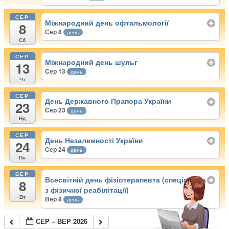
СЕР
Міжнародний день офтальмології
8
Сер 8
день
Сб
СЕР
Міжнародний день шульг
13
Сер 13
день
Чт
СЕР
День Державного Прапора України
23
Сер 23
день
Нд
СЕР
День Незалежності України
24
Сер 24
день
Пн
ВЕР
Всесвітній день фізіотерапевта (спеціаліста
8
з фізичної реабілітації)
Вт
Вер 8
день
СЕР – ВЕР 2026