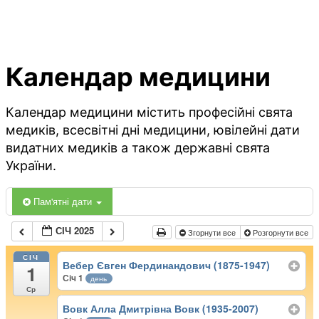
Календар медицини
Календар медицини містить професійні свята
медиків, всесвітні дні медицини, ювілейні дати
видатних медиків а також державні свята
України.
Пам'ятні дати
СІЧ 2025
Згорнути все
Розгорнути все
СІЧ
Вебер Євген Фердинандович (1875-1947)
1
Січ 1
день
Ср
Вовк Алла Дмитрівна Вовк (1935-2007)