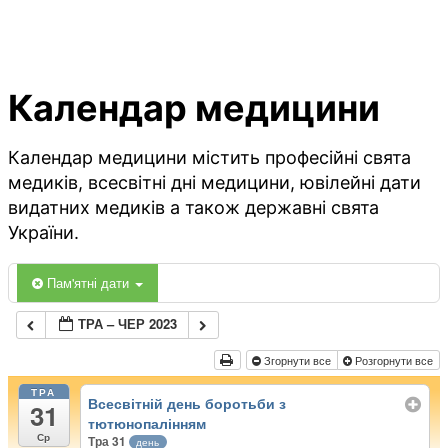
Календар медицини
Календар медицини містить професійні свята
медиків, всесвітні дні медицини, ювілейні дати
видатних медиків а також державні свята
України.
Пам'ятні дати
ТРА – ЧЕР 2023
Згорнути все
Розгорнути все
ТРА
Всесвітній день боротьби з
31
тютюнопалінням
Ср
Тра 31
день