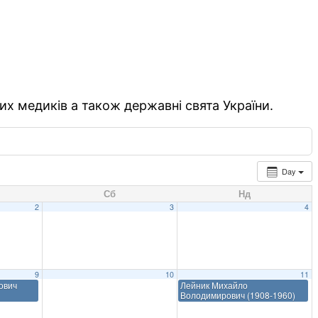
их медиків а також державні свята України.
Day
Сб
Нд
2
3
4
9
10
11
ович
Лейник Михайло
Володимирович (1908-1960)