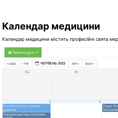
Календар медицини
Календар медицини містить професійні свята меди
Пам'ятні дати
ЧЕРВЕНЬ 2023
2022
ТРА
ЛИП
2024
Пн
Вт
5
6
Всесвітній день охорони
Пацко Яр
довкілля
Володими
Коршинський Іван Юрійович
(1928)