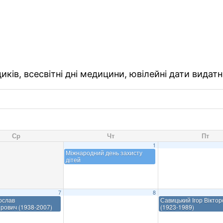
ків, всесвітні дні медицини, ювілейні дати видатн
Ср
Чт
Пт
1
Міжнародний день захисту
дітей
7
8
ослав
Савицький Ігор Віктор
рович (1938-2007)
(1923-1989)