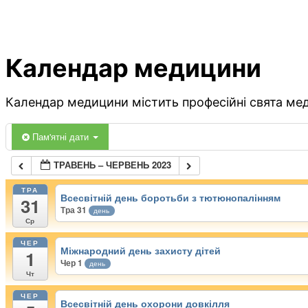
Календар медицини
Календар медицини містить професійні свята меди
Пам'ятні дати
ТРАВЕНЬ – ЧЕРВЕНЬ 2023
ТРА
Всесвітній день боротьби з тютюнопалінням
31
Тра 31
день
Ср
ЧЕР
Міжнародний день захисту дітей
1
Чер 1
день
Чт
ЧЕР
Всесвітній день охорони довкілля