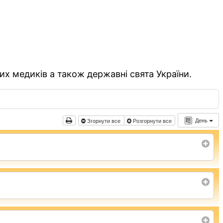
их медиків а також державні свята України.
День
Згорнути все
Розгорнути все