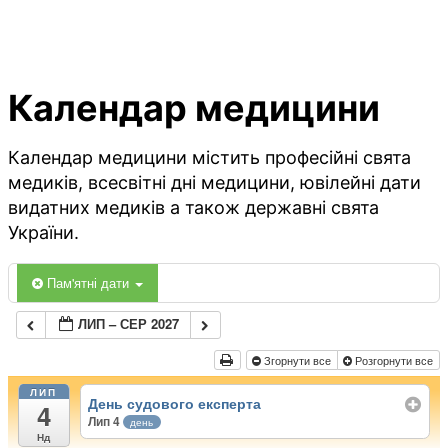
Календар медицини
Календар медицини містить професійні свята
медиків, всесвітні дні медицини, ювілейні дати
видатних медиків а також державні свята
України.
Пам'ятні дати
ЛИП – СЕР 2027
Згорнути все
Розгорнути все
ЛИП
День судового експерта
4
Лип 4
день
Нд