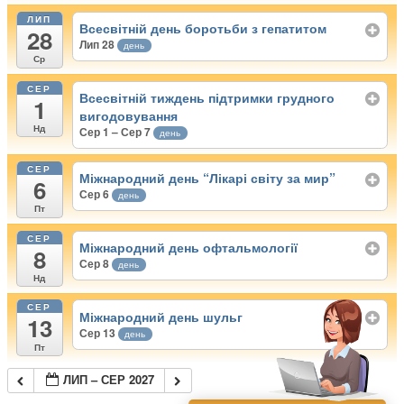
ЛИП
Всесвітній день боротьби з гепатитом
28
Лип 28
день
Ср
СЕР
Всесвітній тиждень підтримки грудного
1
вигодовування
Нд
Сер 1 – Сер 7
день
СЕР
Міжнародний день “Лікарі світу за мир”
6
Сер 6
день
Пт
СЕР
Міжнародний день офтальмології
8
Сер 8
день
Нд
СЕР
Міжнародний день шульг
13
Сер 13
день
Пт
ЛИП – СЕР 2027