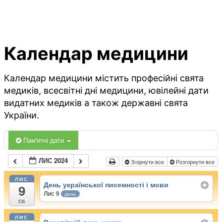
Календар медицини
Календар медицини містить професійні свята
медиків, всесвітні дні медицини, ювілейні дати
видатних медиків а також державні свята
України.
Пам'ятні дати
ЛИС 2024
Згорнути все
Розгорнути все
ЛИС
День української писемності і мови
9
Лис 9
день
Сб
ЛИС