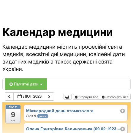
Календар медицини
Календар медицини містить професійні свята
медиків, всесвітні дні медицини, ювілейні дати
видатних медиків а також державні свята
України.
Пам'ятні дати
ЛЮТ 2023
Згорнути все
Розгорнути все
ЛЮТ
Міжнародний день стоматолога
9
Лют 9
день
Чт
Олена Григорівна Калиновська (09.02.1923 –