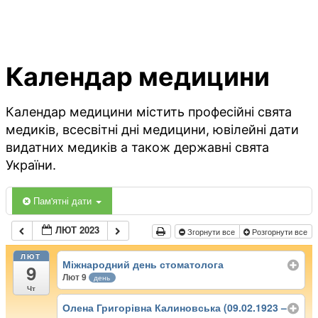
Календар медицини
Календар медицини містить професійні свята
медиків, всесвітні дні медицини, ювілейні дати
видатних медиків а також державні свята
України.
Пам'ятні дати
ЛЮТ 2023
Згорнути все
Розгорнути все
ЛЮТ
Міжнародний день стоматолога
9
Лют 9
день
Чт
Олена Григорівна Калиновська (09.02.1923 –