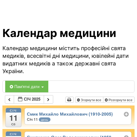
Календар медицини
Календар медицини містить професійні свята
медиків, всесвітні дні медицини, ювілейні дати
видатних медиків а також державні свята
України.
Пам'ятні дати
СІЧ 2025
Згорнути все
Розгорнути все
СІЧ
Смик Михайло Михайлович (1910-2005)
11
Січ 11
день
Сб
СІЧ