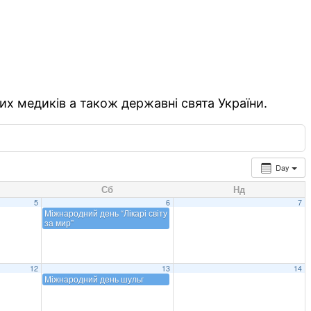
их медиків а також державні свята України.
Day
Сб
Нд
5
6
7
Міжнародний день “Лікарі світу
за мир”
12
13
14
Міжнародний день шульг