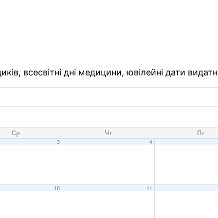
ків, всесвітні дні медицини, ювілейні дати видатн
Ср
Чт
Пт
3
4
10
11