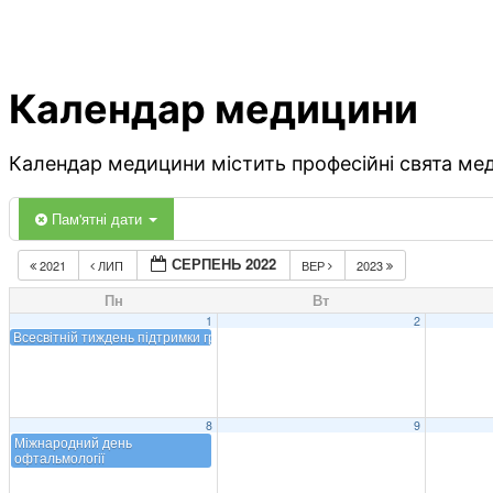
Календар медицини
Календар медицини містить професійні свята меди
Пам'ятні дати
СЕРПЕНЬ 2022
2021
ЛИП
ВЕР
2023
Пн
Вт
1
2
Всесвітній тиждень підтримки грудного вигодовування
8
9
Міжнародний день
офтальмології