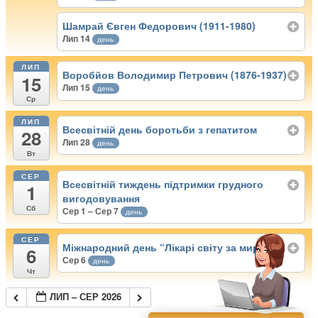
Шамрай Євген Федорович (1911-1980)
Лип 14
день
ЛИП
Воробйов Володимир Петрович (1876-1937)
15
Лип 15
день
Ср
ЛИП
Всесвітній день боротьби з гепатитом
28
Лип 28
день
Вт
СЕР
Всесвітній тиждень підтримки грудного
1
вигодовування
Сб
Сер 1 – Сер 7
день
СЕР
Міжнародний день “Лікарі світу за мир”
6
Сер 6
день
Чт
ЛИП – СЕР 2026