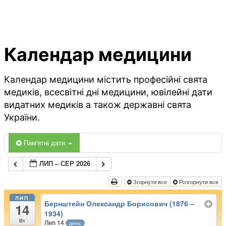
Календар медицини
Календар медицини містить професійні свята
медиків, всесвітні дні медицини, ювілейні дати
видатних медиків а також державні свята
України.
Пам'ятні дати
ЛИП – СЕР 2026
Згорнути все
Розгорнути все
ЛИП
Бернштейн Олександр Борисович (1876 –
14
1934)
Вт
Лип 14
день