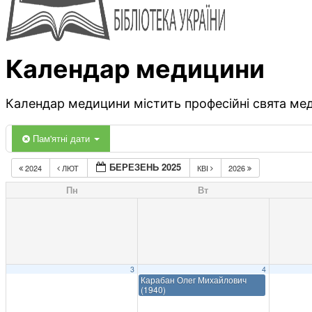
Календар медицини
Календар медицини містить професійні свята меди
Пам'ятні дати
БЕРЕЗЕНЬ 2025
2024
ЛЮТ
КВІ
2026
Пн
Вт
3
4
Карабан Олег Михайлович
(1940)