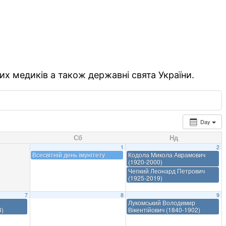
их медиків а також державні свята України.
Day
Сб
Нд
1
2
Всесвітній день імунітету
Кодола Микола Аврамович
(1920-2000)
Чепкий Леонард Петрович
(1925-2019)
7
8
9
Лукомський Володимир
3)
Вікентійович (1840-1902)