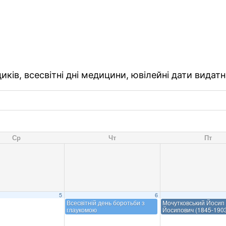
ків, всесвітні дні медицини, ювілейні дати видатн
Ср
Чт
Пт
5
6
Всесвітній день боротьби з
Мочутковський Йосип
глаукомою
Йосипович (1845-190