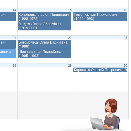
14
15
16
ович
Кононенко Іларіон Пилипович
Гоменюк Іван Прокопович
(1900-1972)
(1920-1993)
Модель Ганна Абрамівна
(1915-2001)
21
22
23
ович
Богомолець Ольга Вадимівна
(1966)
дини з
Шевченко Іван Тодосійович
(1905–1993)
28
29
30
Карапата Олексій Петрович (192