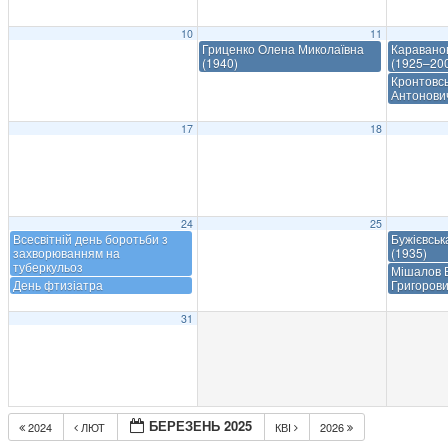
10
11
Гриценко Олена Миколаївна
Каравано
(1940)
(1925–20
Кронтовсь
Антонови
17
18
24
25
Всесвітній день боротьби з
Бужієвськ
захворюванням на
(1935)
туберкульоз
Мішалов 
День фтизіатра
Григорови
31
БЕРЕЗЕНЬ 2025
2024
ЛЮТ
КВІ
2026