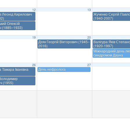
12
13
в Леонід Кирилович
Жученко Сергій Павл
02)
(1940-2007)
кий Олексій
ч (1885–1933)
19
20
Дзяк Георгій Вікторович (1945–
Валігура Яків Степан
2016)
(1920-1997)
Міжнародний день лю
синдромом Дауна
26
27
а Тамара Іванівна
День нефролога
Володимир
ч (1955)