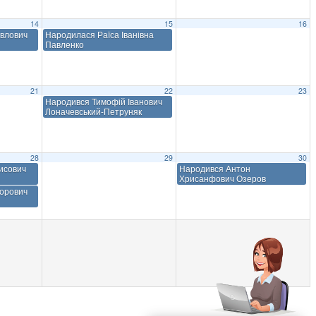
14
15
16
влович
Народилася Раїса Іванівна
Павленко
21
22
23
Народився Тимофій Іванович
Лоначевський-Петруняк
28
29
30
исович
Народився Антон
Хрисанфович Озеров
орович