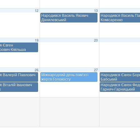
12
13
Народився Василь Якович
Народився Василь Па
Данилевський
Комісаренко
19
20
я Євген
рович Ківільша
26
27
я Валерій Павлович
Міжнародний день пам’яті
Народився Євген Бор
жертв Голокосту
Бабський
 Віталій Іванович
Народився Євген Фед
к
Гарнич-Гарницький