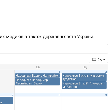
их медиків а також державні свята України.
Day
Сб
Нд
1
2
Народився Василь Наливайко
Народився Василь Кузьмович
Курдюмов
Народився Володимир
Леонтійович Зеляк
Народився Віталій Григорович
Майданник
7
8
9
ва