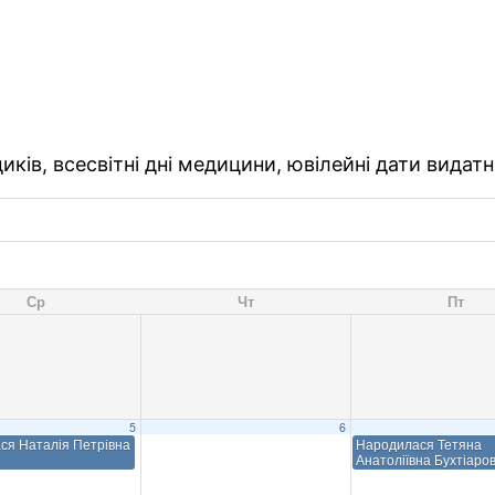
ків, всесвітні дні медицини, ювілейні дати видатн
Ср
Чт
Пт
5
6
ся Наталія Петрівна
Народилася Тетяна
Анатоліївна Бухтіаро