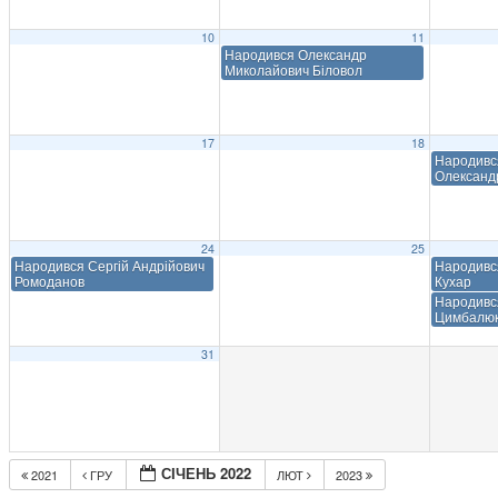
10
11
Народився Олександр
Миколайович Біловол
17
18
Народивс
Олександ
24
25
Народився Сергій Андрійович
Народивс
Ромоданов
Кухар
Народився
Цимбалю
31
СІЧЕНЬ 2022
2021
ГРУ
ЛЮТ
2023