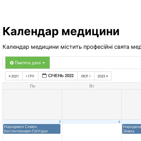
Календар медицини
Календар медицини містить професійні свята меди
Пам'ятні дати
СІЧЕНЬ 2022
2021
ГРУ
ЛЮТ
2023
Пн
Вт
3
4
Народився Семен
Народила
Костянтинович Ґоґітідзе
Земна