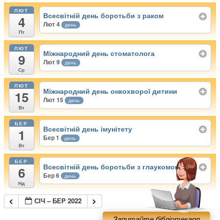
ЛЮТ
Всесвітній день боротьби з раком
4
Лют 4
день
Пт
ЛЮТ
Міжнародний день стоматолога
9
Лют 9
день
Ср
ЛЮТ
Міжнародний день онкохворої дитини
15
Лют 15
день
Вт
БЕР
Всесвітній день імунітету
1
Бер 1
день
Вт
БЕР
Всесвітній день боротьби з глаукомою
6
Бер 6
день
Нд
СІЧ – БЕР 2022