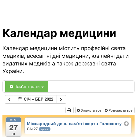
Календар медицини
Календар медицини містить професійні свята
медиків, всесвітні дні медицини, ювілейні дати
видатних медиків а також державні свята
України.
Пам'ятні дати
СІЧ – БЕР 2022
Згорнути все
Розгорнути все
СІЧ
Міжнародний день пам’яті жертв Голокосту
27
Січ 27
день
Чт