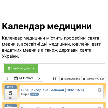
Календар медицини
Календар медицини містить професійні свята
медиків, всесвітні дні медицини, ювілейні дати
видатних медиків а також державні свята
України.
Пам'ятні дати
БЕР 2022
Згорнути все
Розгорнути все
БЕР
Віра Григорівна Балабан (1892-1976)
5
Бер 5
день
Сб
БЕР