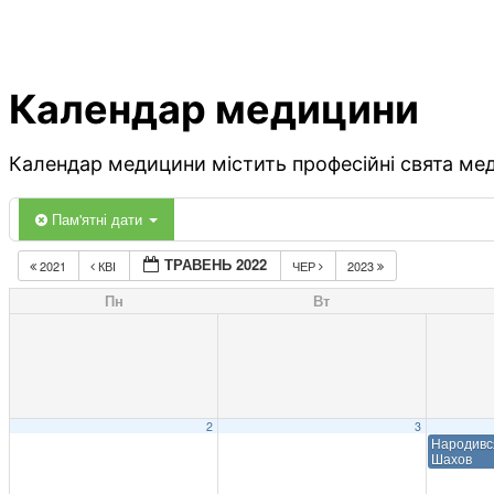
Календар медицини
Календар медицини містить професійні свята меди
Пам'ятні дати
ТРАВЕНЬ 2022
2021
КВІ
ЧЕР
2023
Пн
Вт
2
3
Народивс
Шахов