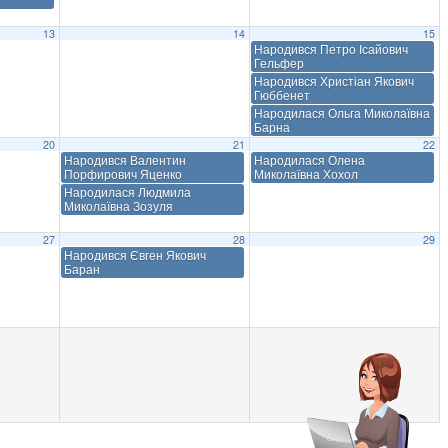
13
14
15
Народився Петро Ісайович
Гельфер
Народився Христіан Якович
Гюббенет
Народилася Ольга Миколаївна
Барна
20
21
22
Народився Валентин
Народилася Олена
Порфирович Яценко
Миколаївна Хохол
Народилася Людмила
Миколаївна Зозуля
27
28
29
Народився Євген Якович
Баран