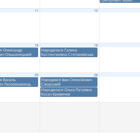
11
12
18
19
я Олександр
Народилася Галина
ич Ольшанецький
Костянтинівна Степанківська
25
26
я Василь
Народився Іван Олексійович
ич Лазоришинець
Сікорський
Народилася Ольга Петрівна
Косач-Кривинюк