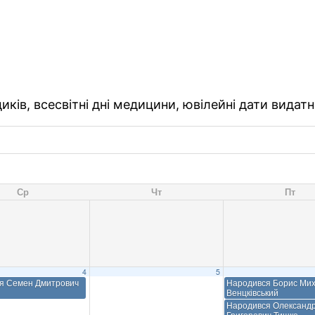
ків, всесвітні дні медицини, ювілейні дати видатн
Ср
Чт
Пт
4
5
я Семен Дмитрович
Народився Борис Ми
Венцківський
Народився Олександ
Григорович Тишко