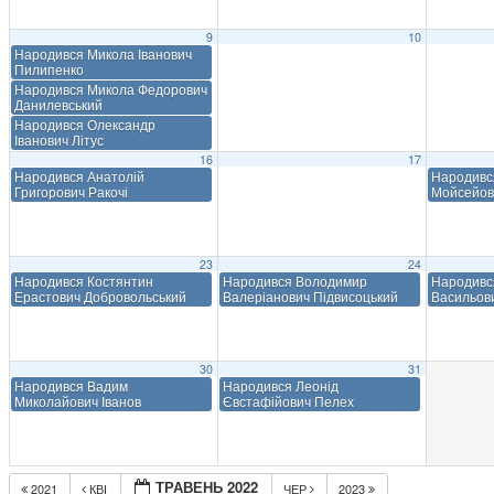
9
10
Народився Микола Іванович
Пилипенко
Народився Микола Федорович
Данилевський
Народився Олександр
Іванович Літус
16
17
Народився Анатолій
Народивс
Григорович Ракочі
Мойсейов
23
24
Народився Костянтин
Народився Володимир
Народивс
Ерастович Добровольський
Валеріанович Підвисоцький
Васильов
30
31
Народився Вадим
Народився Леонід
Миколайович Іванов
Євстафійович Пелех
ТРАВЕНЬ 2022
2021
КВІ
ЧЕР
2023