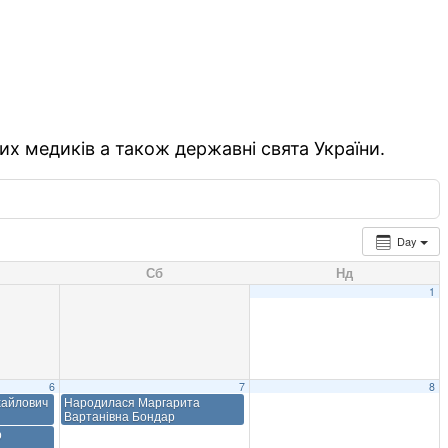
их медиків а також державні свята України.
Day
Сб
Нд
1
6
7
8
хайлович
Народилася Маргарита
Вартанівна Бондар
р