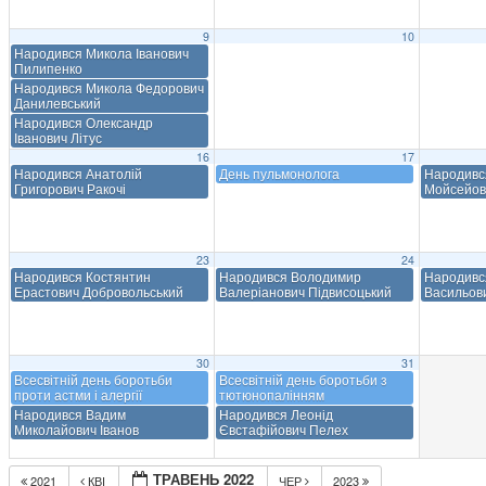
9
10
Народився Микола Іванович
Пилипенко
Народився Микола Федорович
Данилевський
Народився Олександр
Іванович Літус
16
17
Народився Анатолій
День пульмонолога
Народивс
Григорович Ракочі
Мойсейов
23
24
Народився Костянтин
Народився Володимир
Народивс
Ерастович Добровольський
Валеріанович Підвисоцький
Васильов
30
31
Всесвітній день боротьби
Всесвітній день боротьби з
проти астми і алергії
тютюнопалінням
Народився Вадим
Народився Леонід
Миколайович Іванов
Євстафійович Пелех
ТРАВЕНЬ 2022
2021
КВІ
ЧЕР
2023