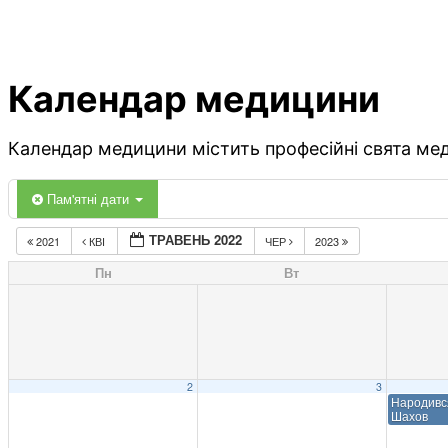
Календар медицини
Календар медицини містить професійні свята меди
Пам'ятні дати
ТРАВЕНЬ 2022
2021
КВІ
ЧЕР
2023
Пн
Вт
2
3
Народивс
Шахов