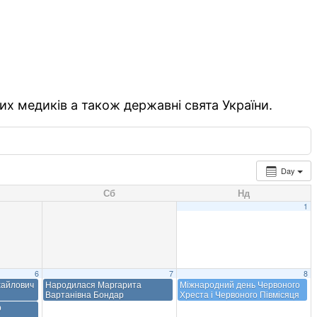
их медиків а також державні свята України.
Day
Сб
Нд
1
6
7
8
хайлович
Народилася Маргарита
Міжнародний день Червоного
Вартанівна Бондар
Хреста і Червоного Півмісяця
р