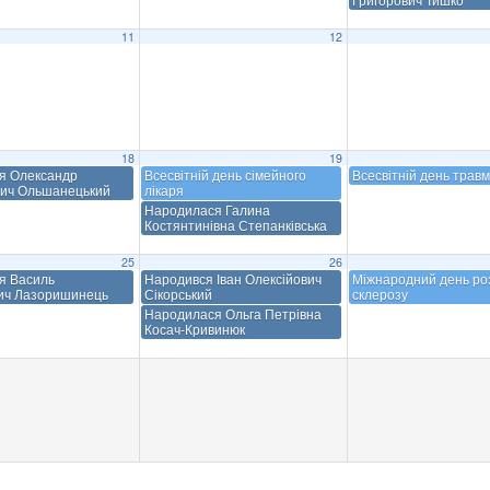
11
12
18
19
я Олександр
Всесвітній день сімейного
Всесвітній день трав
ич Ольшанецький
лікаря
Народилася Галина
Костянтинівна Степанківська
25
26
я Василь
Народився Іван Олексійович
Міжнародний день ро
ич Лазоришинець
Сікорський
склерозу
Народилася Ольга Петрівна
Косач-Кривинюк