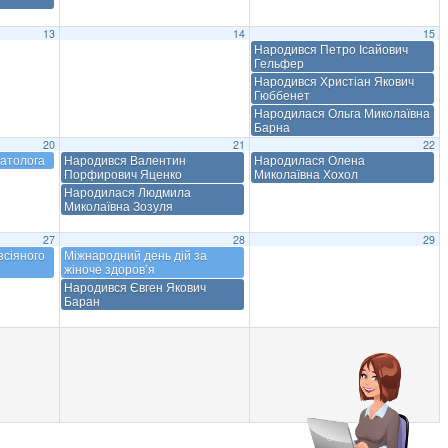
13
14
15
Народився Петро Ісайович
Гельфер
Народився Христіан Якович
Гюббенет
Народилася Ольга Миколаївна
Барна
20
21
22
матолога
Народився Валентин
Народилася Олена
Порфирович Яценко
Миколаївна Хохол
Народилася Людмила
Миколаївна Зозуля
27
28
29
зсіяного
Міжнародний день дій за
жіноче здоров’я
Народився Євген Якович
Баран