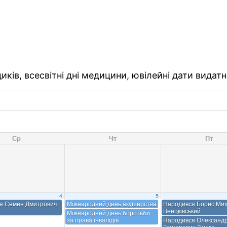
ків, всесвітні дні медицини, ювілейні дати видатн
Ср
Чт
Пт
4
5
я Семен Дмитрович
Міжнародний день акушерства
Народився Борис Ми
Венцківський
Міжнародний день боротьби
за права інвалідів
Народився Олександ
Григорович Тишко