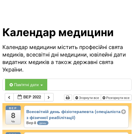
Календар медицини
Календар медицини містить професійні свята
медиків, всесвітні дні медицини, ювілейні дати
видатних медиків а також державні свята
України.
Пам'ятні дати
ВЕР 2022
Згорнути все
Розгорнути все
ВЕР
Всесвітній день фізіотерапевта (спеціаліста
8
з фізичної реабілітації)
Чт
Вер 8
день