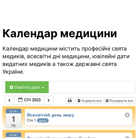
Календар медицини
Календар медицини містить професійні свята
медиків, всесвітні дні медицини, ювілейні дати
видатних медиків а також державні свята
України.
Пам'ятні дати
СІЧ 2023
Згорнути все
Розгорнути все
СІЧ
Всесвітній день миру
1
Січ 1
день
Нд
СІЧ