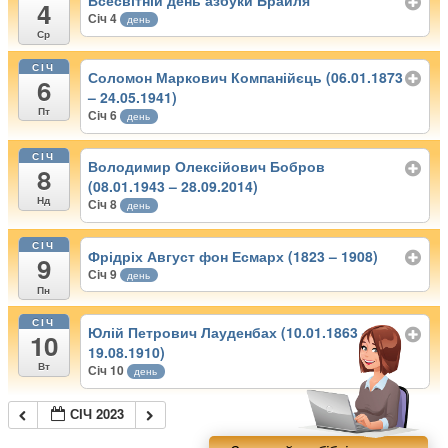
Всесвітній день азбуки Брайля
4
Січ 4
день
Ср
СІЧ
Соломон Маркович Компанійєць (06.01.1873
6
– 24.05.1941)
Пт
Січ 6
день
СІЧ
Володимир Олексійович Бобров
8
(08.01.1943 – 28.09.2014)
Нд
Січ 8
день
СІЧ
Фрідріх Август фон Есмарх (1823 – 1908)
9
Січ 9
день
Пн
СІЧ
Юлій Петрович Лауденбах (10.01.1863 –
10
19.08.1910)
Вт
Січ 10
день
СІЧ 2023