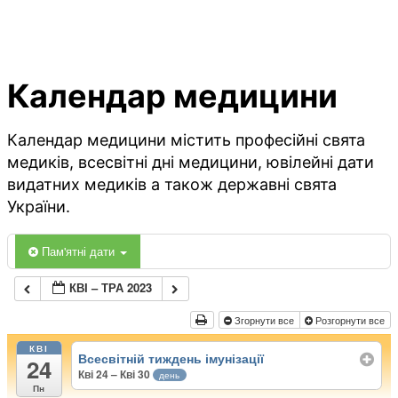
Календар медицини
Календар медицини містить професійні свята
медиків, всесвітні дні медицини, ювілейні дати
видатних медиків а також державні свята
України.
Пам'ятні дати
КВІ – ТРА 2023
Згорнути все
Розгорнути все
КВІ
Всесвітній тиждень імунізації
24
Кві 24 – Кві 30
день
Пн