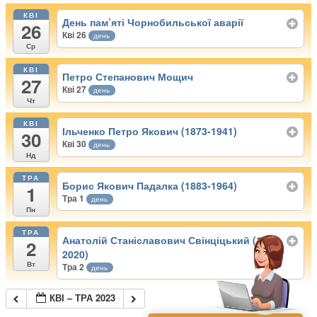
КВІ
День пам’яті Чорнобильської аварії
26
Кві 26
день
Ср
КВІ
Петро Степанович Мощич
27
Кві 27
день
Чт
КВІ
Ільченко Петро Якович (1873-1941)
30
Кві 30
день
Нд
ТРА
Борис Якович Падалка (1883-1964)
1
Тра 1
день
Пн
ТРА
Анатолій Станіславович Свінціцький (1948-
2
2020)
Вт
Тра 2
день
КВІ – ТРА 2023