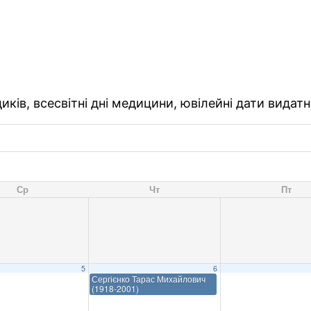
ків, всесвітні дні медицини, ювілейні дати видатн
Ср
Чт
Пт
5
6
Сергієнко Тарас Михайлович
(1918-2001)