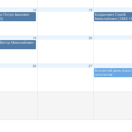
12
13
о Петро Іванович
Богданович Сергій
3)
Миколайович (1893-1
19
20
Віктор Миколайович
26
27
Всесвітній день борот
гепатитом