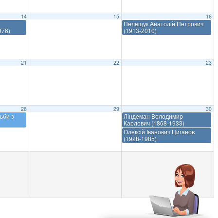
14
15
16
Пелещук Анатолій Петрович
976)
(1913-2010)
21
22
23
28
29
30
ьби з
Ліндеман Володимир
Карлович (1868-1933)
Олексій Іванович Циганов
(1928-1985)