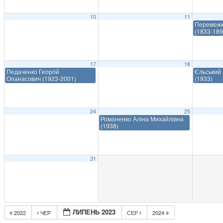
10
11
Перемежк
(1833-189
17
18
Педаченко Георгій
Єльський 
Опанасович (1923-2001)
(1933)
24
25
Романенко Аліна Михайлівна
(1938)
31
ЛИПЕНЬ 2023
2022
ЧЕР
СЕР
2024