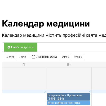
Календар медицини
Календар медицини містить професійні свята меди
Пам'ятні дати
ЛИПЕНЬ 2023
2022
ЧЕР
СЕР
2024
Пн
Вт
3
4
Богданов Іван Лук’янович
(1903-1984)
День судового експерта