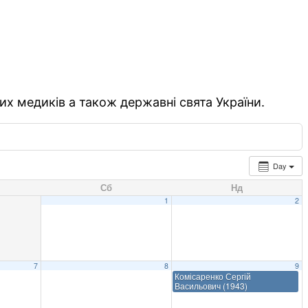
их медиків а також державні свята України.
Day
Сб
Нд
1
2
7
8
9
Комісаренко Сергій
Васильович (1943)