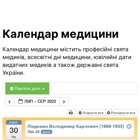
Календар медицини
Календар медицини містить професійні свята
медиків, всесвітні дні медицини, ювілейні дати
видатних медиків а також державні свята
України.
Пам'ятні дати
ЛИП – СЕР 2023
Згорнути все
Розгорнути все
ЛИП
Ліндеман Володимир Карлович (1868-1933)
30
Лип 30
день
Нд