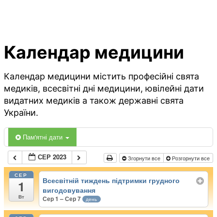
Календар медицини
Календар медицини містить професійні свята
медиків, всесвітні дні медицини, ювілейні дати
видатних медиків а також державні свята
України.
Пам'ятні дати
СЕР 2023
Згорнути все
Розгорнути все
СЕР
Всесвітній тиждень підтримки грудного
1
вигодовування
Вт
Сер 1 – Сер 7
день