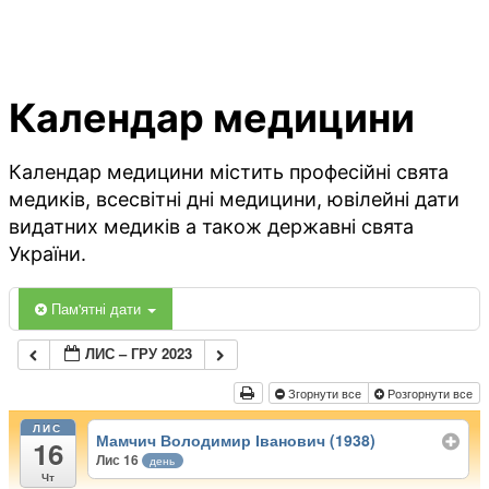
Календар медицини
Календар медицини містить професійні свята
медиків, всесвітні дні медицини, ювілейні дати
видатних медиків а також державні свята
України.
Пам'ятні дати
ЛИС – ГРУ 2023
Згорнути все
Розгорнути все
ЛИС
Мамчич Володимир Іванович (1938)
16
Лис 16
день
Чт