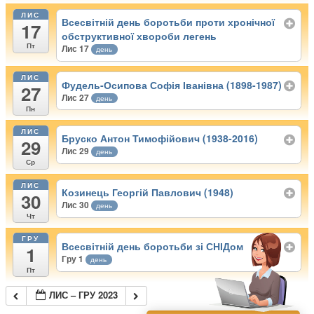
ЛИС
Всесвітній день боротьби проти хронічної
17
обструктивної хвороби легень
Пт
Лис 17
день
ЛИС
Фудель-Осипова Софія Іванівна (1898-1987)
27
Лис 27
день
Пн
ЛИС
Бруско Антон Тимофійович (1938-2016)
29
Лис 29
день
Ср
ЛИС
Козинець Георгій Павлович (1948)
30
Лис 30
день
Чт
ГРУ
Всесвітній день боротьби зі СНІДом
1
Гру 1
день
Пт
ЛИС – ГРУ 2023