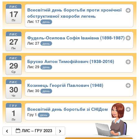
ЛИС
Всесвітній день боротьби проти хронічної
17
обструктивної хвороби легень
Пт
Лис 17
день
ЛИС
Фудель-Осипова Софія Іванівна (1898-1987)
27
Лис 27
день
Пн
ЛИС
Бруско Антон Тимофійович (1938-2016)
29
Лис 29
день
Ср
ЛИС
Козинець Георгій Павлович (1948)
30
Лис 30
день
Чт
ГРУ
Всесвітній день боротьби зі СНІДом
1
Гру 1
день
Пт
ЛИС – ГРУ 2023