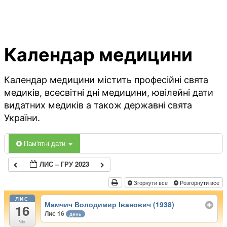
Календар медицини
Календар медицини містить професійні свята
медиків, всесвітні дні медицини, ювілейні дати
видатних медиків а також державні свята
України.
Пам'ятні дати
ЛИС – ГРУ 2023
Згорнути все
Розгорнути все
ЛИС
Мамчич Володимир Іванович (1938)
16
Лис 16
день
Чт