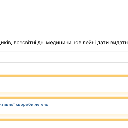
ків, всесвітні дні медицини, ювілейні дати видатн
уктивної хвороби легень