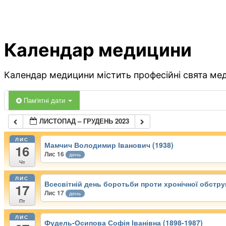
Календар медицини
Календар медицини містить професійні свята меди
Пам'ятні дати
ЛИСТОПАД – ГРУДЕНЬ 2023
ЛИС
Мамчич Володимир Іванович (1938)
16
Лис 16
день
Чт
ЛИС
Всесвітній день боротьби проти хронічної обстр
17
Лис 17
день
Пт
ЛИС
Фудель-Осипова Софія Іванівна (1898-1987)