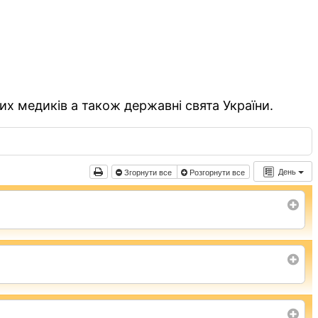
их медиків а також державні свята України.
День
Згорнути все
Розгорнути все