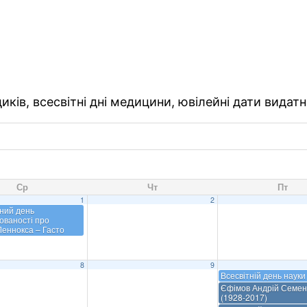
ків, всесвітні дні медицини, ювілейні дати видатн
Ср
Чт
Пт
1
2
ний день
ованості про
еннокса – Гасто
8
9
Всесвітній день науки
Єфімов Андрій Семен
(1928-2017)