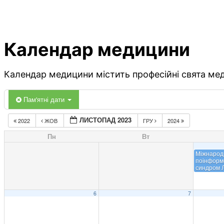
Календар медицини
Календар медицини містить професійні свята меди
Пам'ятні дати
ЛИСТОПАД 2023
2022
ЖОВ
ГРУ
2024
Пн
Вт
Міжнарод
поінформ
синдром Л
6
7