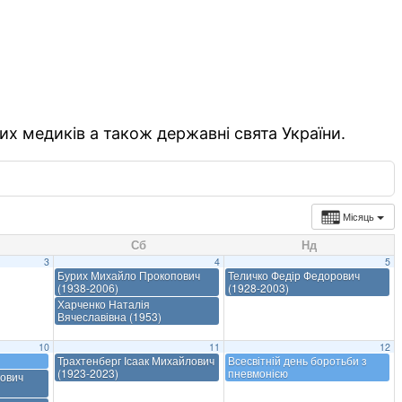
их медиків а також державні свята України.
Місяць
Сб
Нд
3
4
5
Бурих Михайло Прокопович
Теличко Федір Федорович
(1938-2006)
(1928-2003)
Харченко Наталія
Вячеславівна (1953)
10
11
12
Трахтенберг Ісаак Михайлович
Всесвітній день боротьби з
(1923-2023)
пневмонією
ович