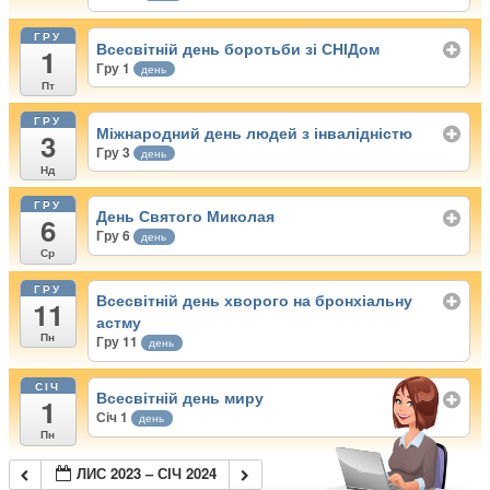
ГРУ
Всесвітній день боротьби зі СНІДом
1
Гру 1
день
Пт
ГРУ
Міжнародний день людей з інвалідністю
3
Гру 3
день
Нд
ГРУ
День Святого Миколая
6
Гру 6
день
Ср
ГРУ
Всесвітній день хворого на бронхіальну
11
астму
Пн
Гру 11
день
СІЧ
Всесвітній день миру
1
Січ 1
день
Пн
ЛИС 2023 – СІЧ 2024