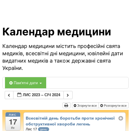
Календар медицини
Календар медицини містить професійні свята
медиків, всесвітні дні медицини, ювілейні дати
видатних медиків а також державні свята
України.
Пам'ятні дати
ЛИС 2023 – СІЧ 2024
Згорнути все
Розгорнути все
ЛИС
Всесвітній день боротьби проти хронічної
17
обструктивної хвороби легень
Пт
Лис 17
день