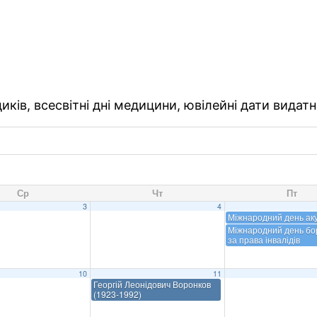
ків, всесвітні дні медицини, ювілейні дати видатн
Ср
Чт
Пт
3
4
Міжнародний день ак
Міжнародний день бо
за права інвалідів
10
11
Георгій Леонідович Воронков
(1923-1992)