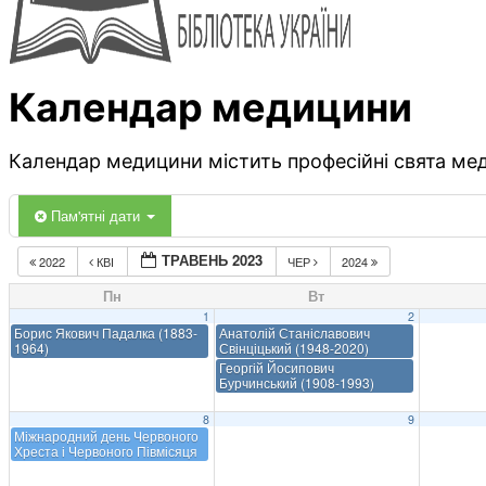
Календар медицини
Календар медицини містить професійні свята меди
Пам'ятні дати
ТРАВЕНЬ 2023
2022
КВІ
ЧЕР
2024
Пн
Вт
1
2
Борис Якович Падалка (1883-
Анатолій Станіславович
1964)
Свінціцький (1948-2020)
Георгій Йосипович
Бурчинський (1908-1993)
8
9
Міжнародний день Червоного
Хреста і Червоного Півмісяця