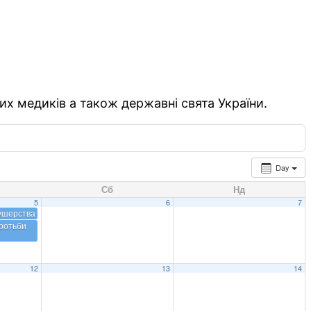
их медиків а також державні свята України.
Day
Сб
Нд
5
6
7
ушерства
ротьби
12
13
14