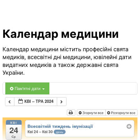
Календар медицини
Календар медицини містить професійні свята
медиків, всесвітні дні медицини, ювілейні дати
видатних медиків а також державні свята
України.
Пам'ятні дати
КВІ – ТРА 2024
Згорнути все
Розгорнути все
КВІ
Всесвітній тиждень імунізації
24
Кві 24 – Кві 30
день
Ср