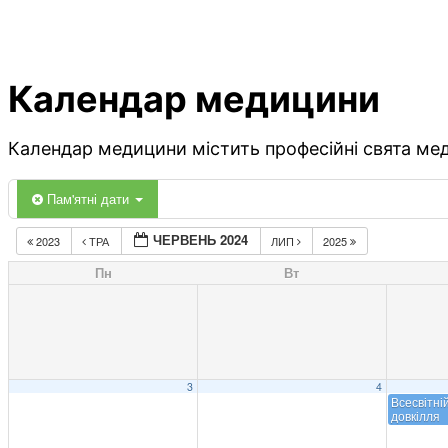
Календар медицини
Календар медицини містить професійні свята меди
Пам'ятні дати
ЧЕРВЕНЬ 2024
2023
ТРА
ЛИП
2025
Пн
Вт
3
4
Всесвітні
довкілля