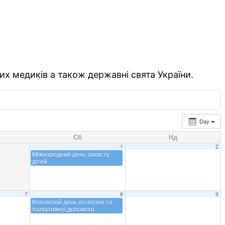
их медиків а також державні свята України.
Day
Сб
Нд
1
2
Міжнародний день захисту
дітей
7
8
9
Всесвітній день хоспісної та
паліативної допомоги