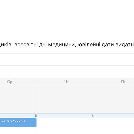
ків, всесвітні дні медицини, ювілейні дати видатн
Ср
Чт
Пт
5
6
й день охорони