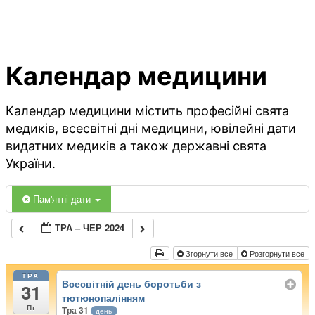
Календар медицини
Календар медицини містить професійні свята
медиків, всесвітні дні медицини, ювілейні дати
видатних медиків а також державні свята
України.
Пам'ятні дати
ТРА – ЧЕР 2024
Згорнути все
Розгорнути все
ТРА
Всесвітній день боротьби з
31
тютюнопалінням
Пт
Тра 31
день