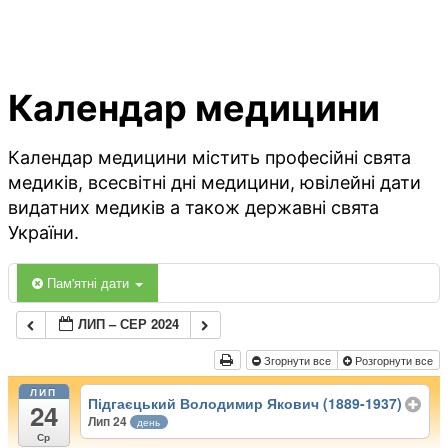
Календар медицини
Календар медицини містить професійні свята
медиків, всесвітні дні медицини, ювілейні дати
видатних медиків а також державні свята
України.
Пам'ятні дати
ЛИП – СЕР 2024
Згорнути все
Розгорнути все
ЛИП
Підгаєцький Володимир Якович (1889-1937)
24
Лип 24
день
Ср