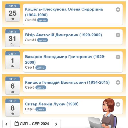
ЛИП
Кошель-Плескунова Олена Сидорівна
25
(1904-1990)
Чт
Лип 25
день
ЛИП
Візір Анатолій Дмитрович (1929-2002)
31
Лип 31
день
Ср
СЕР
Базаров Володимир Григорович (1929-
1
2009)
Чт
Сер 1
день
СЕР
Книшов Геннадій Васильович (1934-2015)
6
Сер 6
день
Вт
СЕР
Ситар Леонід Лукич (1939)
8
Сер 8
день
Чт
ЛИП – СЕР 2024