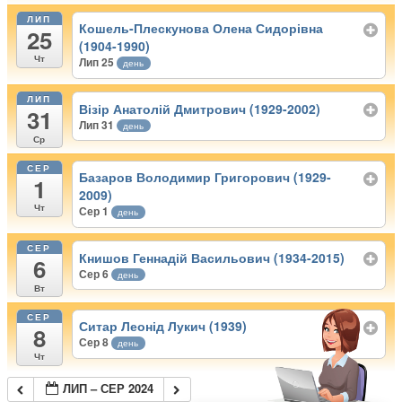
ЛИП
Кошель-Плескунова Олена Сидорівна
25
(1904-1990)
Чт
Лип 25
день
ЛИП
Візір Анатолій Дмитрович (1929-2002)
31
Лип 31
день
Ср
СЕР
Базаров Володимир Григорович (1929-
1
2009)
Чт
Сер 1
день
СЕР
Книшов Геннадій Васильович (1934-2015)
6
Сер 6
день
Вт
СЕР
Ситар Леонід Лукич (1939)
8
Сер 8
день
Чт
ЛИП – СЕР 2024