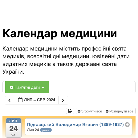
Календар медицини
Календар медицини містить професійні свята
медиків, всесвітні дні медицини, ювілейні дати
видатних медиків а також державні свята
України.
Пам'ятні дати
ЛИП – СЕР 2024
Згорнути все
Розгорнути все
ЛИП
Підгаєцький Володимир Якович (1889-1937)
24
Лип 24
день
Ср