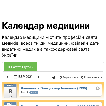
Календар медицини
Календар медицини містить професійні свята
медиків, всесвітні дні медицини, ювілейні дати
видатних медиків а також державні свята
України.
Пам'ятні дати
ВЕР 2024
Згорнути все
Розгорнути все
ВЕР
Лупальцов Володимир Іванович (1939)
8
Вер 8
день
Нд
ВЕР