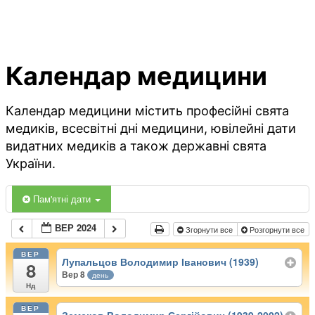
Календар медицини
Календар медицини містить професійні свята
медиків, всесвітні дні медицини, ювілейні дати
видатних медиків а також державні свята
України.
Пам'ятні дати
ВЕР 2024
Згорнути все
Розгорнути все
ВЕР
Лупальцов Володимир Іванович (1939)
8
Вер 8
день
Нд
ВЕР