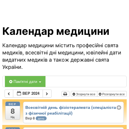
Календар медицини
Календар медицини містить професійні свята
медиків, всесвітні дні медицини, ювілейні дати
видатних медиків а також державні свята
України.
Пам'ятні дати
ВЕР 2024
Згорнути все
Розгорнути все
ВЕР
Всесвітній день фізіотерапевта (спеціаліста
8
з фізичної реабілітації)
Нд
Вер 8
день