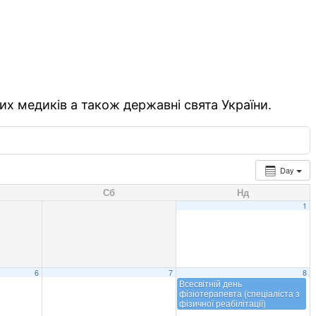
их медиків а також державні свята України.
Day
Сб
Нд
1
6
7
8
Всесвітній день
фізіотерапевта (спеціаліста з
фізичної реабілітації)