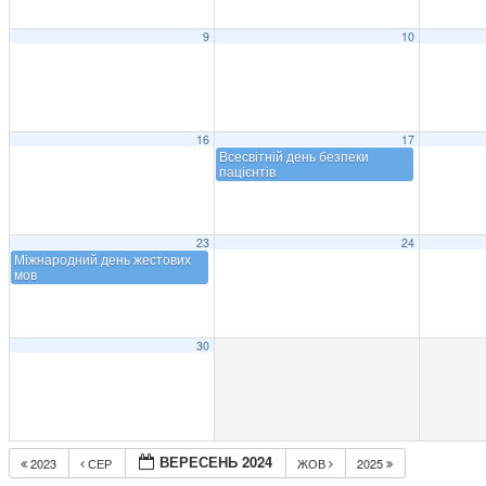
9
10
16
17
Всесвітній день безпеки
пацієнтів
23
24
Міжнародний день жестових
мов
30
ВЕРЕСЕНЬ 2024
2023
СЕР
ЖОВ
2025