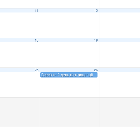
11
12
18
19
25
26
Всесвітній день контрацепції