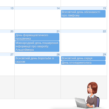
13
14
15
Всесвітній день обізнаності
про лімфому
20
21
22
День фармацевтичного
працівника
Міжнародний день поширення
інформації про хворобу
Альцгеймера
27
28
29
Всесвітній день боротьби зі
Всесвітній день серця
сказом
День отоларинголога