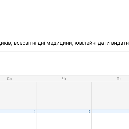
ків, всесвітні дні медицини, ювілейні дати видатн
Ср
Чт
Пт
4
5