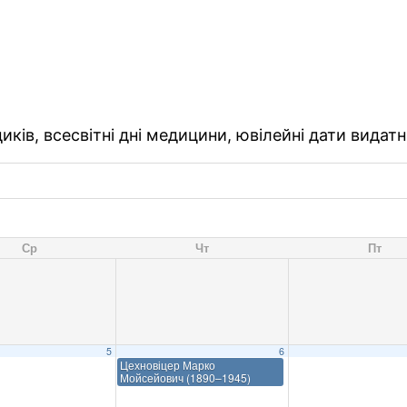
ків, всесвітні дні медицини, ювілейні дати видатн
Ср
Чт
Пт
5
6
Цехновіцер Марко
Мойсейович (1890–1945)