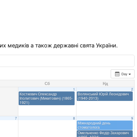
их медиків а також державні свята України.
Day
Сб
Нд
1
2
Косткевич Олександр
Волянський Юрій Леонідович
Іполитович (Микитович) (1865-
(1940-2013)
1921)
7
8
9
Міжнародний день
стоматолога
Омельченко Федір Захарович
(1865–1924)