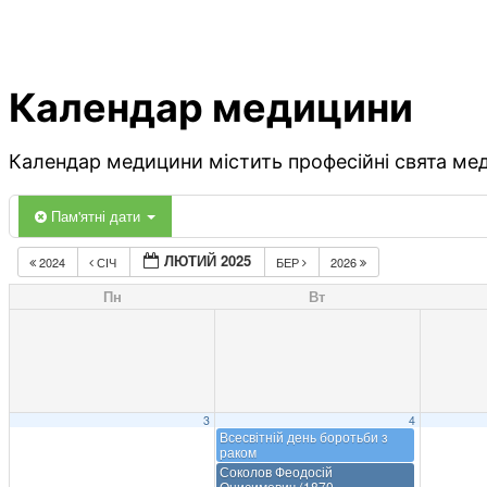
Календар медицини
Календар медицини містить професійні свята меди
Пам'ятні дати
ЛЮТИЙ 2025
2024
СІЧ
БЕР
2026
Пн
Вт
3
4
Всесвітній день боротьби з
раком
Соколов Феодосій
Онисимович (1870-