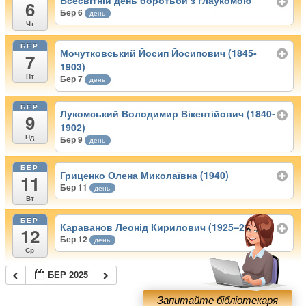
Всесвітній день боротьби з глаукомою
6
Бер 6
день
Чт
БЕР
Мочутковський Йосип Йосипович (1845-
7
1903)
Пт
Бер 7
день
БЕР
Лукомський Володимир Вікентійович (1840-
9
1902)
Нд
Бер 9
день
БЕР
Гриценко Олена Миколаївна (1940)
11
Бер 11
день
Вт
БЕР
Караванов Леонід Кирилович (1925–2002)
12
Бер 12
день
Ср
БЕР 2025