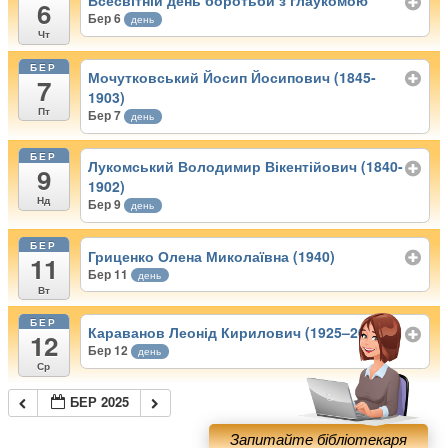
Всесвітній день боротьби з глаукомою
6
Бер 6
день
Чт
БЕР
Мочутковський Йосип Йосипович (1845-
7
1903)
Пт
Бер 7
день
БЕР
Лукомський Володимир Вікентійович (1840-
9
1902)
Нд
Бер 9
день
БЕР
Гриценко Олена Миколаївна (1940)
11
Бер 11
день
Вт
БЕР
Караванов Леонід Кирилович (1925–2002)
12
Бер 12
день
Ср
БЕР 2025