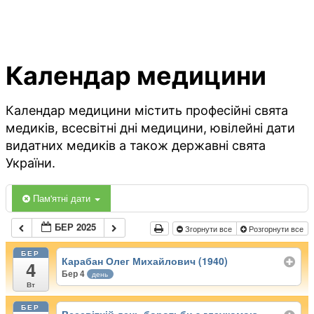
Календар медицини
Календар медицини містить професійні свята
медиків, всесвітні дні медицини, ювілейні дати
видатних медиків а також державні свята
України.
Пам'ятні дати
БЕР 2025
Згорнути все
Розгорнути все
БЕР
Карабан Олег Михайлович (1940)
4
Бер 4
день
Вт
БЕР