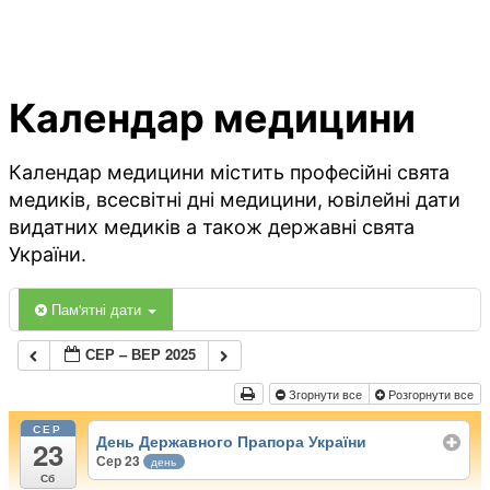
Календар медицини
Календар медицини містить професійні свята
медиків, всесвітні дні медицини, ювілейні дати
видатних медиків а також державні свята
України.
Пам'ятні дати
СЕР – ВЕР 2025
Згорнути все
Розгорнути все
СЕР
День Державного Прапора України
23
Сер 23
день
Сб