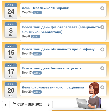
СЕР
День Незалежності України
24
Сер 24
день
Нд
ВЕР
Всесвітній день фізіотерапевта (спеціаліста
8
з фізичної реабілітації)
Пн
Вер 8
день
ВЕР
Всесвітній день обізнаності про лімфому
15
Вер 15
день
Пн
ВЕР
Всесвітній день безпеки пацієнтів
17
Вер 17
день
Ср
ВЕР
День фармацевтичного працівника
20
Вер 20
день
Сб
СЕР – ВЕР 2025