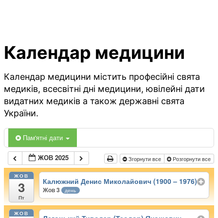
Календар медицини
Календар медицини містить професійні свята
медиків, всесвітні дні медицини, ювілейні дати
видатних медиків а також державні свята
України.
Пам'ятні дати
ЖОВ 2025
Згорнути все
Розгорнути все
ЖОВ
Калюжний Денис Миколайович (1900 – 1976)
3
Жов 3
день
Пт
ЖОВ