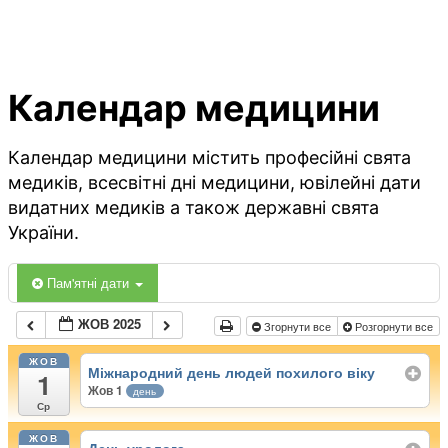
Календар медицини
Календар медицини містить професійні свята
медиків, всесвітні дні медицини, ювілейні дати
видатних медиків а також державні свята
України.
Пам'ятні дати
ЖОВ 2025
Згорнути все
Розгорнути все
ЖОВ
Міжнародний день людей похилого віку
1
Жов 1
день
Ср
ЖОВ