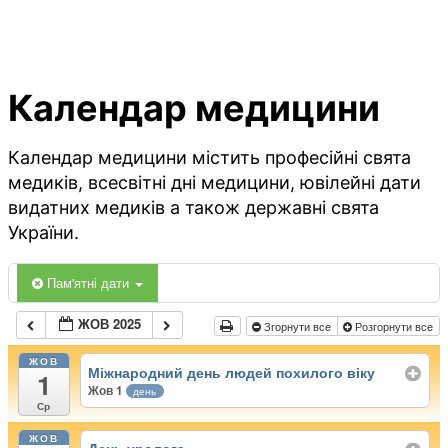
Календар медицини
Календар медицини містить професійні свята
медиків, всесвітні дні медицини, ювілейні дати
видатних медиків а також державні свята
України.
Пам'ятні дати
ЖОВ 2025
Згорнути все
Розгорнути все
ЖОВ
Міжнародний день людей похилого віку
1
Жов 1
день
Ср
ЖОВ