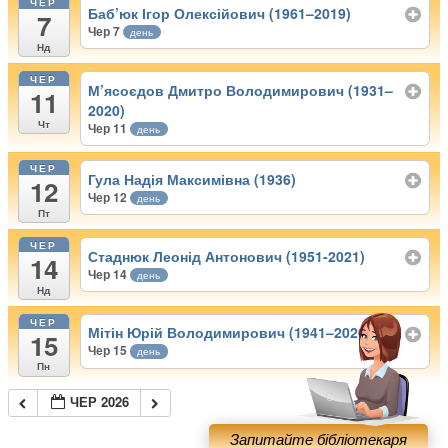
ЧЕР
Баб’юк Ігор Олексійович (1961–2019)
7
Чер 7
день
Нд
ЧЕР
М’ясоєдов Дмитро Володимирович (1931–
11
2020)
Чт
Чер 11
день
ЧЕР
Гула Надія Максимівна (1936)
12
Чер 12
день
Пт
ЧЕР
Стаднюк Леонід Антонович (1951-2021)
14
Чер 14
день
Нд
ЧЕР
Мітін Юрій Володимирович (1941–2020)
15
Чер 15
день
Пн
ЧЕР 2026