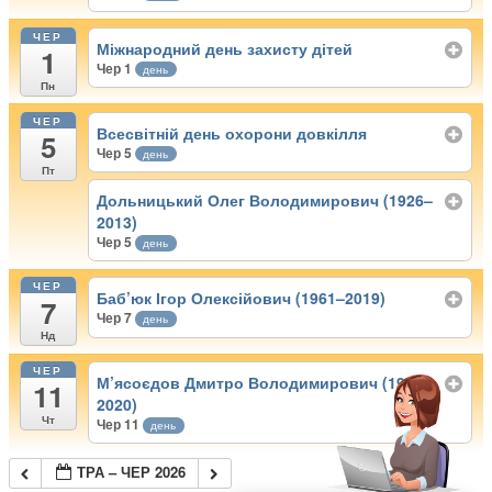
ЧЕР
Міжнародний день захисту дітей
1
Чер 1
день
Пн
ЧЕР
Всесвітній день охорони довкілля
5
Чер 5
день
Пт
Дольницький Олег Володимирович (1926–
2013)
Чер 5
день
ЧЕР
Баб’юк Ігор Олексійович (1961–2019)
7
Чер 7
день
Нд
ЧЕР
М’ясоєдов Дмитро Володимирович (1931–
11
2020)
Чт
Чер 11
день
ТРА – ЧЕР 2026