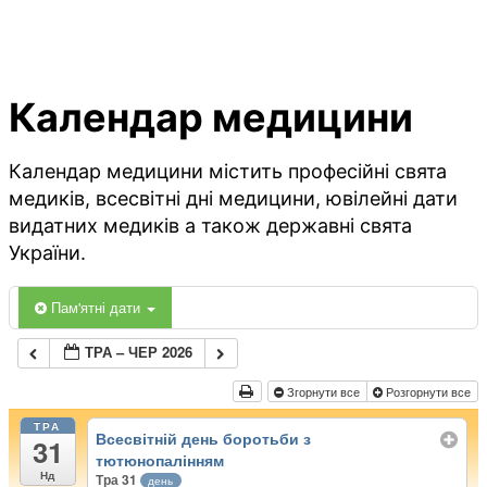
Календар медицини
Календар медицини містить професійні свята
медиків, всесвітні дні медицини, ювілейні дати
видатних медиків а також державні свята
України.
Пам'ятні дати
ТРА – ЧЕР 2026
Згорнути все
Розгорнути все
ТРА
Всесвітній день боротьби з
31
тютюнопалінням
Нд
Тра 31
день