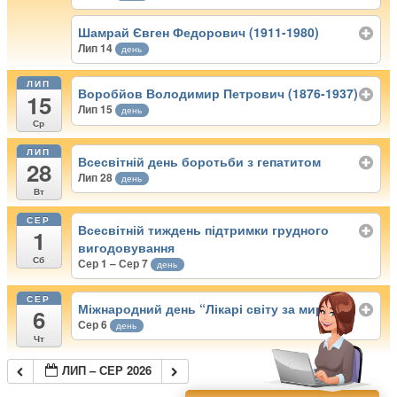
Шамрай Євген Федорович (1911-1980)
Лип 14
день
ЛИП
Воробйов Володимир Петрович (1876-1937)
15
Лип 15
день
Ср
ЛИП
Всесвітній день боротьби з гепатитом
28
Лип 28
день
Вт
СЕР
Всесвітній тиждень підтримки грудного
1
вигодовування
Сб
Сер 1 – Сер 7
день
СЕР
Міжнародний день “Лікарі світу за мир”
6
Сер 6
день
Чт
ЛИП – СЕР 2026