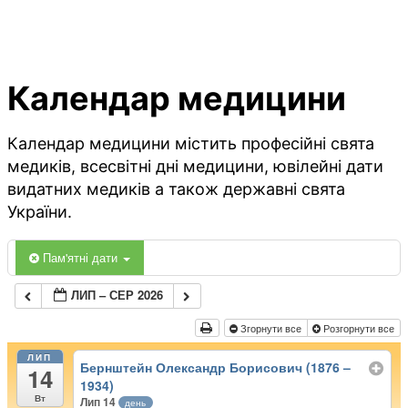
Календар медицини
Календар медицини містить професійні свята
медиків, всесвітні дні медицини, ювілейні дати
видатних медиків а також державні свята
України.
Пам'ятні дати
ЛИП – СЕР 2026
Згорнути все
Розгорнути все
ЛИП
Бернштейн Олександр Борисович (1876 –
14
1934)
Вт
Лип 14
день